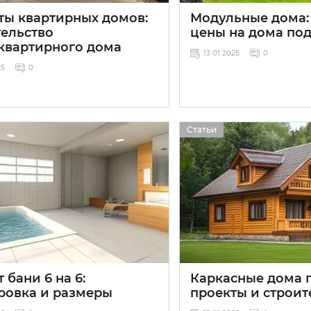
ты квартирных домов:
Модульные дома:
тельство
цены на дома по
квартирного дома
13 01 2025
0
25
0
Статьи
 бани 6 на 6:
Каркасные дома п
ровка и размеры
проекты и строит