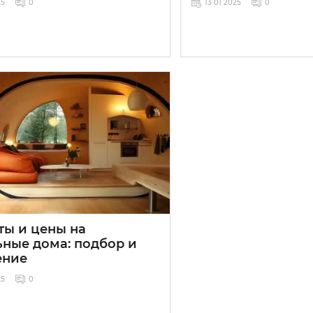
25
0
13 01 2025
0
ты и цены на
ьные дома: подбор и
ение
25
0